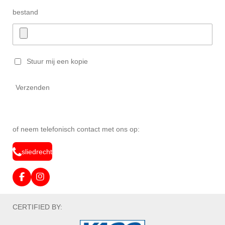
bestand
Stuur mij een kopie
Verzenden
of neem telefonisch contact met ons op:
sliedrecht
F
I
a
n
c
s
e
t
CERTIFIED BY:
b
a
o
g