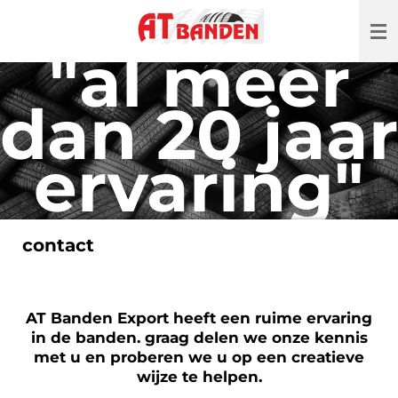
Ga
direct
"al meer
naar
de
hoofdinhoud
dan 20 jaar
ervaring"
contact
AT Banden Export heeft een ruime ervaring
in de banden. graag delen we onze kennis
met u en proberen we u op een creatieve
wijze te helpen.