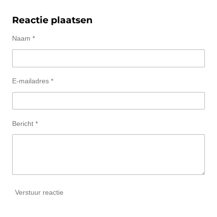
e
e
h
e
l
e
a
l
e
l
r
e
Reactie plaatsen
n
e
n
Naam *
E-mailadres *
Bericht *
Verstuur reactie